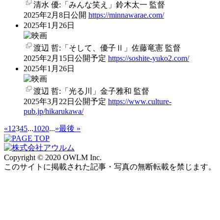
清水 優:「みんな笑え」鈴木太一 監督
2025年2月8日公開
https://minnawarae.com/
2025年1月26日
渡辺 哲:「そして、優子Ⅱ」佐藤竜憲 監督
2025年2月15日公開予定
https://soshite-yuko2.com/
2025年1月26日
渡辺 哲:「光る川」金子雅和 監督
2025年3月22日公開予定
https://www.culture-
pub.jp/hikarukawa/
«
1
2
3
4
5
...
10
20
...
»
最後 »
Copyright © 2020 OWLM Inc.
このサイトに掲載された記事・写真の無断転載を禁じます。