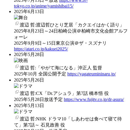
2025年7月13日～放送
https://www.tv-
tokyo.co.jp/anime/yamishibai15/
2025年6月13日
渡辺 哲:渡辺哲ひとり芝居「カクエイはかく語り」
2025年8月23日～24日柏崎公演＠柏崎市文化会館アルフ
ォーレ
2025年9月9日～15日東京公演＠ザ・スズナリ
https://atari.co.jp/kakuei2025/
2025年5月28日
渡辺 哲:「やがて海になる」沖正人 監督
2025年10月 全国公開予定
https://yagateumininaru.jp/
2025年5月26日
渡辺 哲:CX「Dr.アシュラ」第7話 橋本悟 役
2025年5月28日放送予定
https://www.fujitv.co.jp/dr-asura/
2025年5月13日
渡辺 哲:NHK ドラマ10「しあわせは食べて寝て待
て」第7話～ 石見政善 役