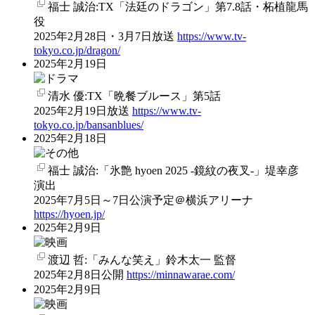
福士 誠治:TX「法廷のドラゴン」第7.8話・柘植龍馬
役
2025年2月28日・3月7日放送
https://www.tv-
tokyo.co.jp/dragon/
2025年2月19日
清水 優:TX「晩餐ブルース」第5話
2025年2月19日放送
https://www.tv-
tokyo.co.jp/bansanblues/
2025年2月18日
福士 誠治:「氷艶 hyoen 2025 -鏡紋の夜叉-」堤幸彦
演出
2025年7月5日～7日公演予定＠横浜アリーナ
https://hyoen.jp/
2025年2月9日
渡辺 哲:「みんな笑え」鈴木太一 監督
2025年2月8日公開
https://minnawarae.com/
2025年2月9日