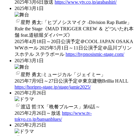
2025年3月6日放送
https://www.ytv.co.jp/arabashiri/
2025年3月1日
星野 勇太:「ヒプノシスマイク -Division Rap Battle」
Rule the Stage《MAD TRIGGER CREW ＆ どついたれ本
舗 feat.道頓堀ダイバーズ》
2025年4月18日～20日公演予定＠COOL JAPAN OSAKA
WWホール 2025年5月1日～11日公演予定＠品川プリン
スホテル ステラボール
https://hypnosismic-stage.com/
2025年3月1日
星野 勇太:ミュージカル「ジェイミー」
2025年7月9日～27日公演予定＠東京建物Brillia HALL
https://horipro-stage.jp/stage/jamie2025/
2025年2月26日
渡辺 哲:TX「晩餐ブルース」第6話～
2025年2月26日～放送
https://www.tv-
tokyo.co.jp/bansanblues/
2025年2月25日