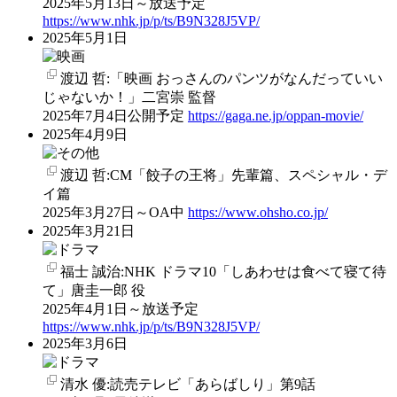
2025年5月13日～放送予定
https://www.nhk.jp/p/ts/B9N328J5VP/
2025年5月1日
渡辺 哲:「映画 おっさんのパンツがなんだっていい
じゃないか！」二宮崇 監督
2025年7月4日公開予定
https://gaga.ne.jp/oppan-movie/
2025年4月9日
渡辺 哲:CM「餃子の王将」先輩篇、スペシャル・デ
イ篇
2025年3月27日～OA中
https://www.ohsho.co.jp/
2025年3月21日
福士 誠治:NHK ドラマ10「しあわせは食べて寝て待
て」唐圭一郎 役
2025年4月1日～放送予定
https://www.nhk.jp/p/ts/B9N328J5VP/
2025年3月6日
清水 優:読売テレビ「あらばしり」第9話