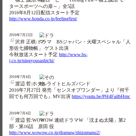
タースポーツへの扉～」全5話
2016年8月12日配信スタート予定
http://www.honda.co.jp/feelingfirst/
2016年7月22日
沢井 正棋:ドラマ BSジャパン・火曜スペシャル「人
形佐七捕物帳」 ゲスト出演
今秋放送スタート予定
http://www.bs-
j.co.jp/ningyousashichi/
2016年7月4日
渡辺 哲:ホタルライトヒルズバンド
2016年7月27日 発売「センスオブワンダー」より『何千
回でも何万回でも』MV出演
https://youtu.be/PH4FailbHmc
2016年7月4日
渡辺 哲:WOWOW 連続ドラマW 「沈まぬ太陽」第2
部・第16話 原田 役
http://www.wowow.co.jp/dramaw/shizumanu2/