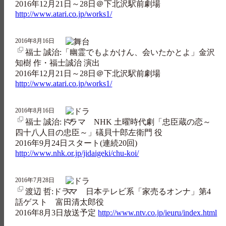
2016年12月21日～28日＠下北沢駅前劇場
http://www.atari.co.jp/works1/
2016年8月16日
福士 誠治:「幽霊でもよかけん、会いたかとよ」金沢
知樹 作・福士誠治 演出
2016年12月21日～28日＠下北沢駅前劇場
http://www.atari.co.jp/works1/
2016年8月16日
福士 誠治:ドラマ NHK 土曜時代劇「忠臣蔵の恋～
四十八人目の忠臣～」礒貝十郎左衛門 役
2016年9月24日スタート(連続20回)
http://www.nhk.or.jp/jidaigeki/chu-koi/
2016年7月28日
渡辺 哲:ドラマ 日本テレビ系「家売るオンナ」第4
話ゲスト 富田清太郎役
2016年8月3日放送予定
http://www.ntv.co.jp/ieuru/index.html