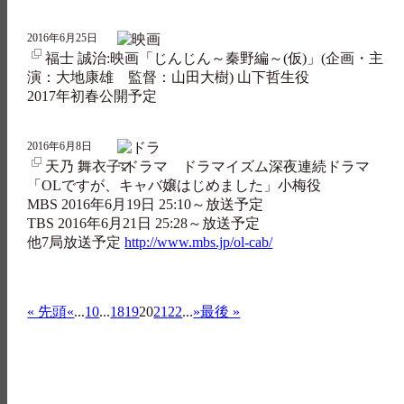
2016年6月25日
福士 誠治:映画「じんじん～秦野編～(仮)」(企画・主
演：大地康雄 監督：山田大樹) 山下哲生役
2017年初春公開予定
2016年6月8日
天乃 舞衣子:ドラマ ドラマイズム深夜連続ドラマ
「OLですが、キャバ嬢はじめました」小梅役
MBS 2016年6月19日 25:10～放送予定
TBS 2016年6月21日 25:28～放送予定
他7局放送予定
http://www.mbs.jp/ol-cab/
« 先頭
«
...
10
...
18
19
20
21
22
...
»
最後 »