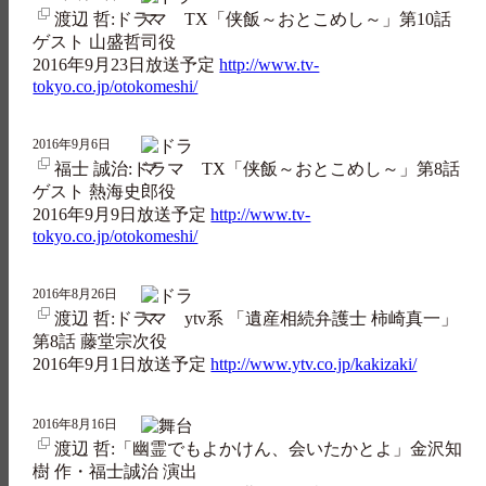
渡辺 哲:ドラマ TX「侠飯～おとこめし～」第10話
ゲスト 山盛哲司役
2016年9月23日放送予定
http://www.tv-
tokyo.co.jp/otokomeshi/
2016年9月6日
福士 誠治:ドラマ TX「侠飯～おとこめし～」第8話
ゲスト 熱海史郎役
2016年9月9日放送予定
http://www.tv-
tokyo.co.jp/otokomeshi/
2016年8月26日
渡辺 哲:ドラマ ytv系 「遺産相続弁護士 柿崎真一」
第8話 藤堂宗次役
2016年9月1日放送予定
http://www.ytv.co.jp/kakizaki/
2016年8月16日
渡辺 哲:「幽霊でもよかけん、会いたかとよ」金沢知
樹 作・福士誠治 演出