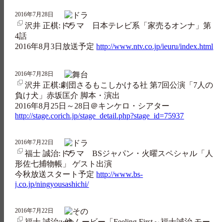
2016年7月28日
沢井 正棋:ドラマ 日本テレビ系「家売るオンナ」第
4話
2016年8月3日放送予定
http://www.ntv.co.jp/ieuru/index.html
2016年7月28日
沢井 正棋:劇団さるもこしかける社 第7回公演「7人の
負け犬」赤坂匡介 脚本・演出
2016年8月25日～28日＠キンケロ・シアター
http://stage.corich.jp/stage_detail.php?stage_id=75937
2016年7月22日
福士 誠治:ドラマ BSジャパン・火曜スペシャル「人
形佐七捕物帳」 ゲスト出演
今秋放送スタート予定
http://www.bs-
j.co.jp/ningyousashichi/
2016年7月22日
福士 誠治:webムービー「Feeling First～福士誠治 モー