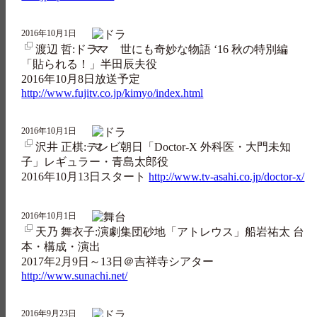
2016年10月1日
渡辺 哲:ドラマ 世にも奇妙な物語 ‘16 秋の特別編
「貼られる！」半田辰夫役
2016年10月8日放送予定
http://www.fujitv.co.jp/kimyo/index.html
2016年10月1日
沢井 正棋:テレビ朝日「Doctor-X 外科医・大門未知
子」レギュラー・青島太郎役
2016年10月13日スタート
http://www.tv-asahi.co.jp/doctor-x/
2016年10月1日
天乃 舞衣子:演劇集団砂地「アトレウス」船岩祐太 台
本・構成・演出
2017年2月9日～13日＠吉祥寺シアター
http://www.sunachi.net/
2016年9月23日