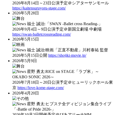
2026年8月14日～23日公演予定＠シアターサンモール
https://kaitensuruyoru-stage.com/
2026年5月28日
福士 誠治:「SWAN ‐Ballet cross Reading-」
2026年9月4日～9日公演予定＠新国立劇場 中劇場
https://swan-balletcrossreading.com/
2026年5月15日
福士 誠治:映画「正直不動産」川村泰祐 監督
2026年5月15日公開
https://shojiki-movie.jp/
2026年5月9日
星野 勇太:RICE on STAGE「ラブ米」～
OKABO SONIC 2026～
2026年7月18日～20日公演予定＠ヒューリックホール東
京
https://love-kome-stage.com/
2026年4月20日
星野 勇太:ヒプステ全ディビジョン集合ライブ
「‐Battle of Pride 2026-」
2026年10月2日開催予定＠ぴあアリーナMM