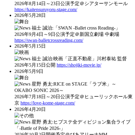
2026年8月14日～23日公演予定＠シアターサンモール
https://kaitensuruyoru-stage.com/
2026年5月28日
福士 誠治:「SWAN ‐Ballet cross Reading-」
2026年9月4日～9日公演予定＠新国立劇場 中劇場
https://swan-balletcrossreading.com/
2026年5月15日
福士 誠治:映画「正直不動産」川村泰祐 監督
2026年5月15日公開
https://shojiki-movie.jp/
2026年5月9日
星野 勇太:RICE on STAGE「ラブ米」～
OKABO SONIC 2026～
2026年7月18日～20日公演予定＠ヒューリックホール東
京
https://love-kome-stage.com/
2026年4月20日
星野 勇太:ヒプステ全ディビジョン集合ライブ
「‐Battle of Pride 2026-」
2026年10月2日開催予定＠ぴあアリーナMM