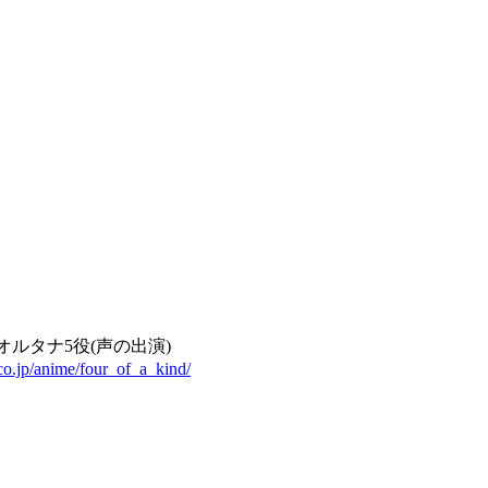
オルタナ5役(声の出演)
co.jp/anime/four_of_a_kind/