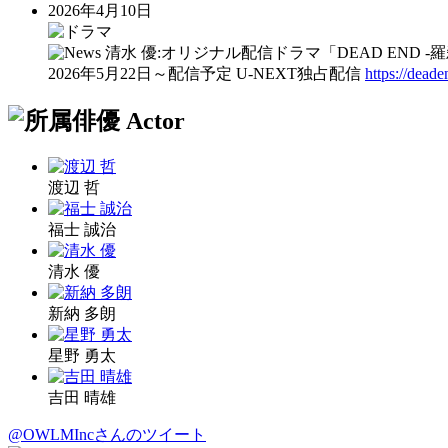
2026年4月10日
清水 優:オリジナル配信ドラマ「DEAD END -
2026年5月22日～配信予定 U-NEXT独占配信
https://dead
渡辺 哲
福士 誠治
清水 優
新納 多朗
星野 勇太
吉田 晴雄
@OWLMIncさんのツイート