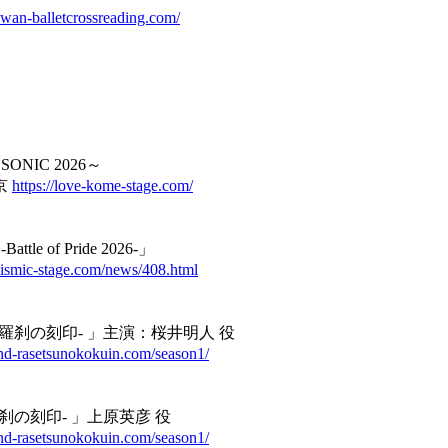
/swan-balletcrossreading.com/
ONIC 2026～
京
https://love-kome-stage.com/
of Pride 2026-」
sismic-stage.com/news/408.html
-羅刹の刻印‐ 」主演：桜井明人 役
end-rasetsunokokuin.com/season1/
羅刹の刻印‐ 」上原英彦 役
end-rasetsunokokuin.com/season1/