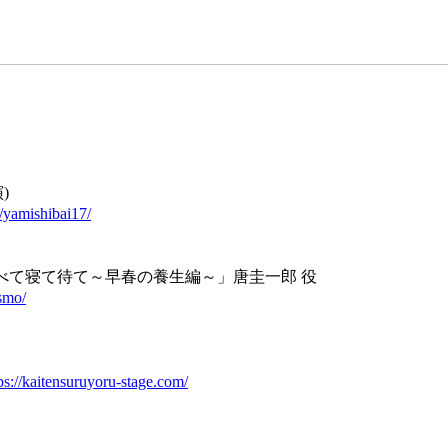
)
/yamishibai17/
食べて寝て待て～早春の養生編～」唐圭一郎 役
smo/
ps://kaitensuruyoru-stage.com/