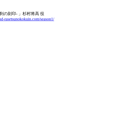
羅刹の刻印‐ 」杉村将高 役
end-rasetsunokokuin.com/season1/