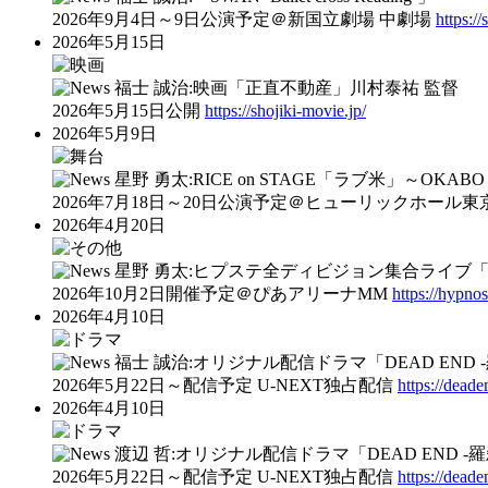
2026年9月4日～9日公演予定＠新国立劇場 中劇場
https:/
2026年5月15日
福士 誠治:映画「正直不動産」川村泰祐 監督
2026年5月15日公開
https://shojiki-movie.jp/
2026年5月9日
星野 勇太:RICE on STAGE「ラブ米」～OKABO S
2026年7月18日～20日公演予定＠ヒューリックホール東
2026年4月20日
星野 勇太:ヒプステ全ディビジョン集合ライブ「‐Battle 
2026年10月2日開催予定＠ぴあアリーナMM
https://hypno
2026年4月10日
福士 誠治:オリジナル配信ドラマ「DEAD END 
2026年5月22日～配信予定 U-NEXT独占配信
https://dead
2026年4月10日
渡辺 哲:オリジナル配信ドラマ「DEAD END -
2026年5月22日～配信予定 U-NEXT独占配信
https://dead