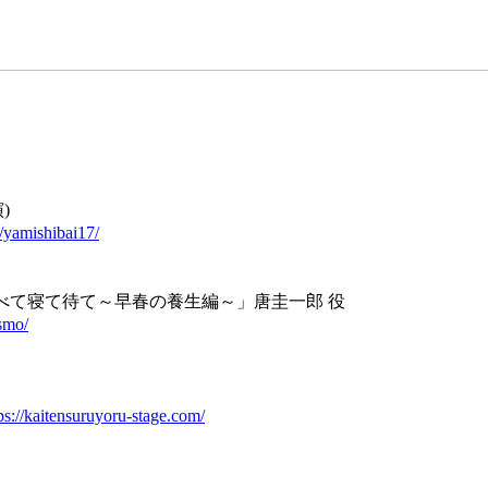
)
/yamishibai17/
食べて寝て待て～早春の養生編～」唐圭一郎 役
smo/
ps://kaitensuruyoru-stage.com/