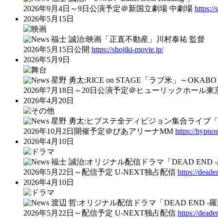
2026年9月4日～9日公演予定＠新国立劇場 中劇場
https:/
2026年5月15日
福士 誠治:映画「正直不動産」川村泰祐 監督
2026年5月15日公開
https://shojiki-movie.jp/
2026年5月9日
星野 勇太:RICE on STAGE「ラブ米」～OKABO S
2026年7月18日～20日公演予定＠ヒューリックホール東
2026年4月20日
星野 勇太:ヒプステ全ディビジョン集合ライブ「‐Battle 
2026年10月2日開催予定＠ぴあアリーナMM
https://hypno
2026年4月10日
福士 誠治:オリジナル配信ドラマ「DEAD END 
2026年5月22日～配信予定 U-NEXT独占配信
https://dead
2026年4月10日
渡辺 哲:オリジナル配信ドラマ「DEAD END -
2026年5月22日～配信予定 U-NEXT独占配信
https://dead