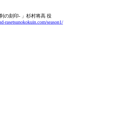
羅刹の刻印‐ 」杉村将高 役
end-rasetsunokokuin.com/season1/