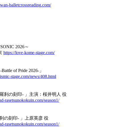
/swan-balletcrossreading.com/
ONIC 2026～
京
https://love-kome-stage.com/
of Pride 2026-」
sismic-stage.com/news/408.html
-羅刹の刻印‐ 」主演：桜井明人 役
end-rasetsunokokuin.com/season1/
羅刹の刻印‐ 」上原英彦 役
end-rasetsunokokuin.com/season1/