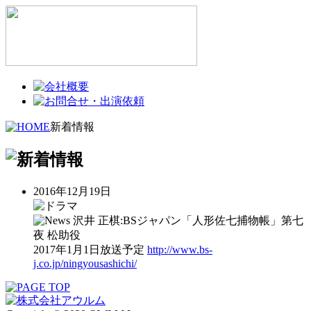
新着情報
2016年12月19日
沢井 正棋:BSジャパン「人形佐七捕物帳」第七
夜 松助役
2017年1月1日放送予定
http://www.bs-
j.co.jp/ningyousashichi/